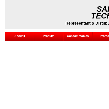
SA
TEC
Representant & Distribut
Accueil
Produits
Consommables
Promo
Tomahawk® 1025
D
A
F
P
C
F