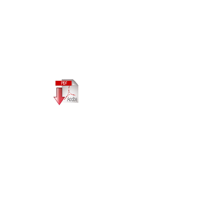
R
C
A
V
d
Fiche téchnique