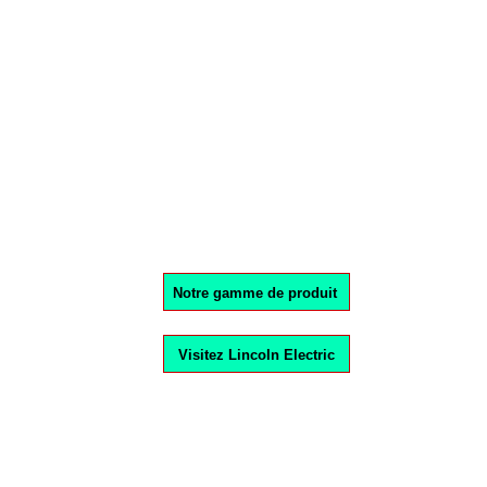
Les équipements Lincoln ont été développés avec des caractéristi
qualité du soudage et d'apporter plus de confort pour le soudeur.
Plus de détais
Notre gamme de produit
Visitez Lincoln Electric