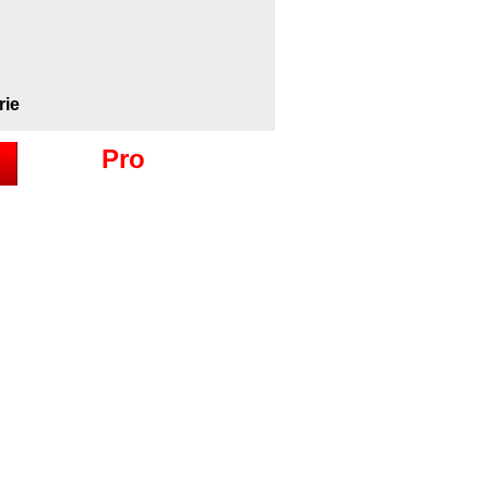
rie
Pro
Les
de soudage
dage le plus employé.
rcule entre la pièce
à souder.
 impuretés de l'air durant le