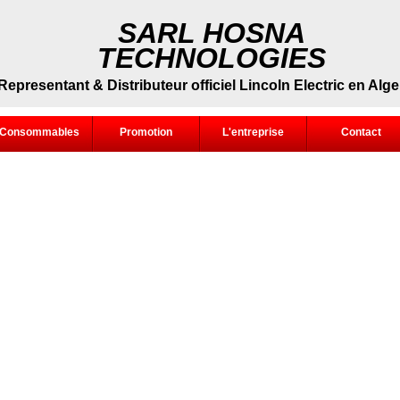
SARL HOSNA
TECHNOLOGIES
Representant & Distributeur officiel Lincoln Electric en Alge
Consommables
Promotion
L'entreprise
Contact
Le soudage à l'électrode est aujourd'hui encore le procédé de sou
Un apport de chaleur intense est créé par un arc électrique qui ci
et l'électrode.Cette énergie permet de fondre les bords des pièces 
En se consumant, l'âme de l'électrode crée un apport de métal.
L'enrobage de l'électrode permet de protéger le bain de fusion des
soudage et la solidification de celui-ci.