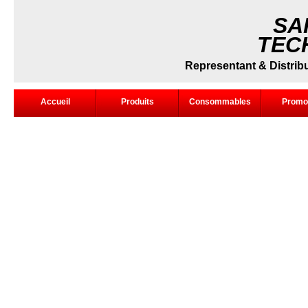
SA
TEC
Representant & Distribut
Accueil
Produits
Consommables
Promo
Linc 405-SA